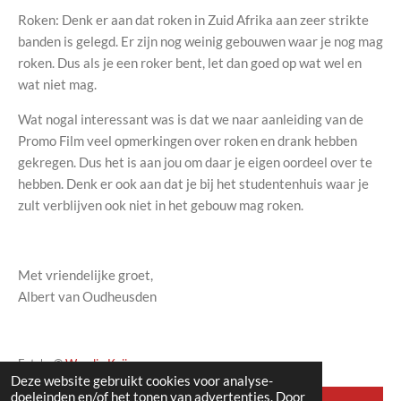
Roken: Denk er aan dat roken in Zuid Afrika aan zeer strikte
banden is gelegd. Er zijn nog weinig gebouwen waar je nog mag
roken. Dus als je een roker bent, let dan goed op wat wel en
wat niet mag.
Wat nogal interessant was is dat we naar aanleiding van de
Promo Film veel opmerkingen over roken en drank hebben
gekregen. Dus het is aan jou om daar je eigen oordeel over te
hebben. Denk er ook aan dat je bij het studentenhuis waar je
zult verblijven ook niet in het gebouw mag roken.
Met vriendelijke groet,
Albert van Oudheusden
Foto's: ©
Wendie Kaijser
Deze website gebruikt cookies voor analyse-
doeleinden en/of het tonen van advertenties. Door